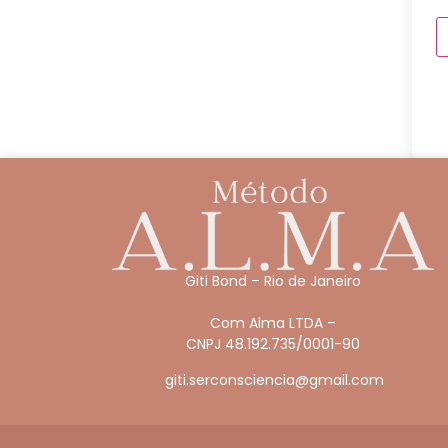
Giti Bond – Rio de Janeiro
Com Alma LTDA –
CNPJ 48.192.735/0001-90
giti.serconsciencia@gmail.com