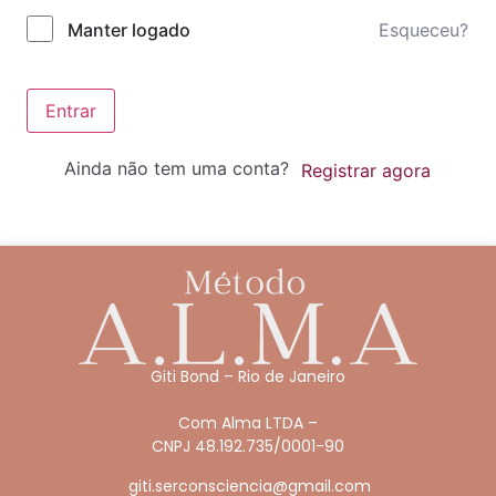
Esqueceu?
Manter logado
Entrar
Ainda não tem uma conta?
Registrar agora
Giti Bond – Rio de Janeiro
Com Alma LTDA –
CNPJ 48.192.735/0001-90
giti.serconsciencia@gmail.com