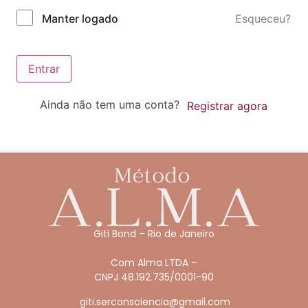
Esqueceu?
Manter logado
Entrar
Ainda não tem uma conta?
Registrar agora
Giti Bond – Rio de Janeiro
Com Alma LTDA –
CNPJ 48.192.735/0001-90
giti.serconsciencia@gmail.com