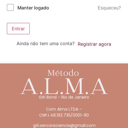
Esqueceu?
Manter logado
Entrar
Ainda não tem uma conta?
Registrar agora
Giti Bond – Rio de Janeiro
Com Alma LTDA –
CNPJ 48.192.735/0001-90
giti.serconsciencia@gmail.com