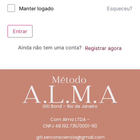
Esqueceu?
Manter logado
Entrar
Ainda não tem uma conta?
Registrar agora
Giti Bond – Rio de Janeiro
Com Alma LTDA –
CNPJ 48.192.735/0001-90
giti.serconsciencia@gmail.com