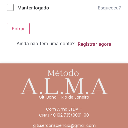
Esqueceu?
Manter logado
Entrar
Ainda não tem uma conta?
Registrar agora
Giti Bond – Rio de Janeiro
Com Alma LTDA –
CNPJ 48.192.735/0001-90
giti.serconsciencia@gmail.com