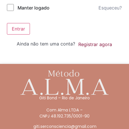
Esqueceu?
Manter logado
Entrar
Ainda não tem uma conta?
Registrar agora
Giti Bond – Rio de Janeiro
Com Alma LTDA –
CNPJ 48.192.735/0001-90
giti.serconsciencia@gmail.com