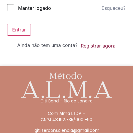
Esqueceu?
Manter logado
Entrar
Ainda não tem uma conta?
Registrar agora
Giti Bond – Rio de Janeiro
Com Alma LTDA –
CNPJ 48.192.735/0001-90
giti.serconsciencia@gmail.com