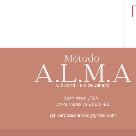
Giti Bond – Rio de Janeiro
Com Alma LTDA –
CNPJ 48.192.735/0001-90
giti.serconsciencia@gmail.com