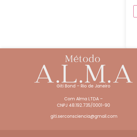
Giti Bond – Rio de Janeiro
Com Alma LTDA –
CNPJ 48.192.735/0001-90
giti.serconsciencia@gmail.com